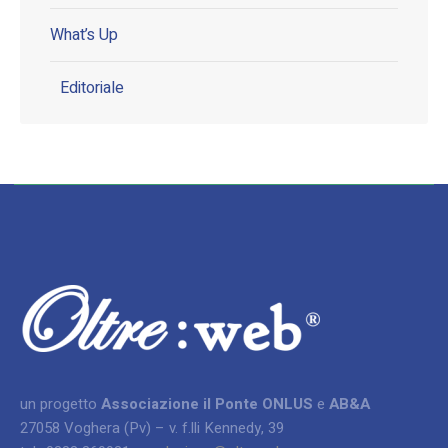
What’s Up
Editoriale
un progetto
Associazione il Ponte ONLUS
e
AB&A
27058 Voghera (Pv) – v. f.lli Kennedy, 39