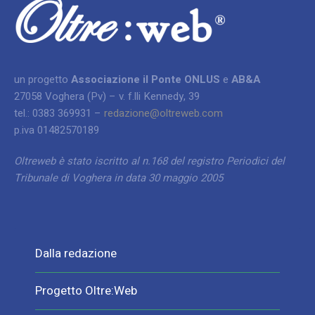
un progetto
Associazione il Ponte ONLUS
e
AB&A
27058 Voghera (Pv) – v. f.lli Kennedy, 39
tel.: 0383 369931 –
redazione@oltreweb.com
p.iva 01482570189
Oltreweb è stato iscritto al n.168 del registro Periodici del
Tribunale di Voghera in data 30 maggio 2005
Dalla redazione
Progetto Oltre:Web