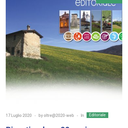
Editoriale
In
17 Luglio 2020
by
oltre@2020-web