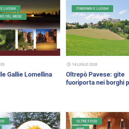
 E LUOGHI
ITINERARI E LUOGHI
ARIO DEL MESE
14 LUGLIO 2020
020
Oltrepò Pavese: gite
lle Gallie Lomellina
fuoriporta nei borghi pi
OOD
OLTRE:FOOD