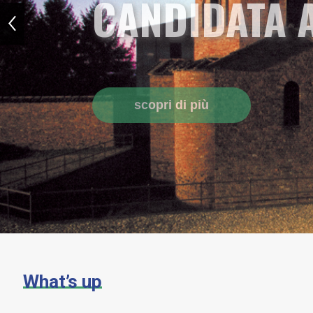
CANDIDATA 
scopri di più
What’s up