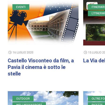
EVENTI
ITINERARI
L'ITINER
16 LUGLIO 2020
15 LUGLIO 2
Castello Visconteo da film, a
La Via de
Pavia il cinema è sotto le
stelle
OUTDOOR
OLTRE:F