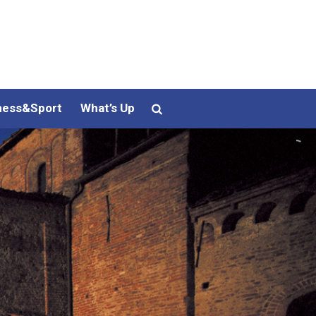
ness&Sport
What’s Up