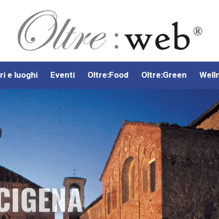
ri e luoghi
Eventi
Oltre:Food
Oltre:Green
Well
CIGENA